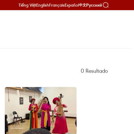
Tiếng Việt
English
Français
Español
Русский
中文
0
Resultado