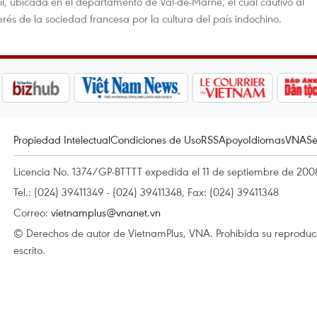
il, ubicada en el departamento de Val-de-Marne, el cual cautivó al
terés de la sociedad francesa por la cultura del país indochino.
Propiedad Intelectual
Condiciones de Uso
RSS
Apoyo
Idiomas
VNA
Se
Licencia No. 1374/GP-BTTTT expedida el 11 de septiembre de 2008
Tel.: (024) 39411349 - (024) 39411348, Fax: (024) 39411348
Correo:
vietnamplus@vnanet.vn
© Derechos de autor de VietnamPlus, VNA. Prohibida su reproducci
escrito.