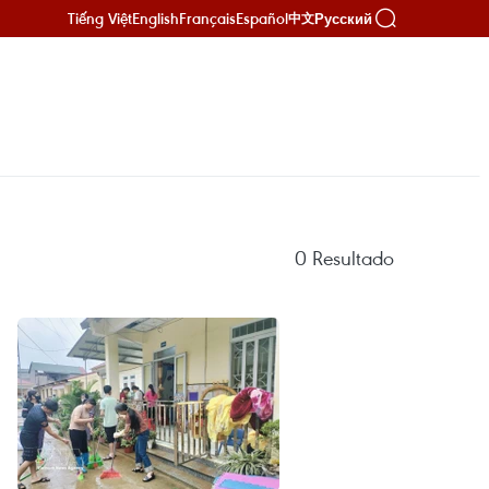
Tiếng Việt
English
Français
Español
Русский
中文
0
Resultado