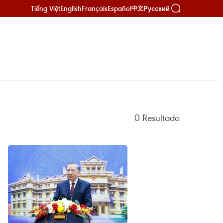
Tiếng Việt
English
Français
Español
Русский
中文
0
Resultado