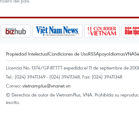
nciero del país.
Propiedad Intelectual
Condiciones de Uso
RSS
Apoyo
Idiomas
VNA
Se
Licencia No. 1374/GP-BTTTT expedida el 11 de septiembre de 2008
Tel.: (024) 39411349 - (024) 39411348, Fax: (024) 39411348
Correo:
vietnamplus@vnanet.vn
© Derechos de autor de VietnamPlus, VNA. Prohibida su reproducci
escrito.