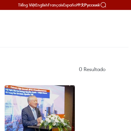
Tiếng Việt
English
Français
Español
Русский
中文
0
Resultado