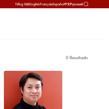
Tiếng Việt
English
Français
Español
Русский
中文
0
Resultado