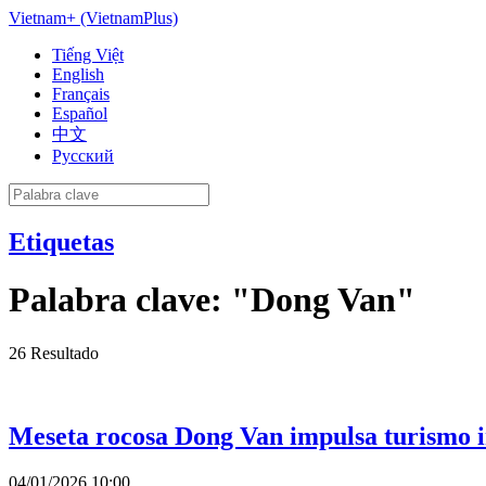
Vietnam+ (VietnamPlus)
Tiếng Việt
English
Français
Español
中文
Русский
Etiquetas
Palabra clave:
"Dong Van"
26
Resultado
Meseta rocosa Dong Van impulsa turismo in
04/01/2026 10:00