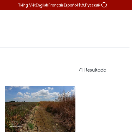
Tiếng Việt
English
Français
Español
Русский
中文
71
Resultado