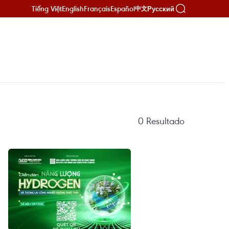
Tiếng Việt
English
Français
Español
Русский
中文
0
Resultado