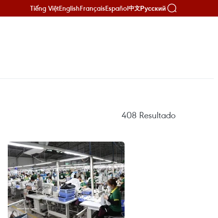
Tiếng Việt
English
Français
Español
Русский
中文
408
Resultado