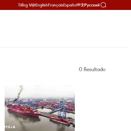
Tiếng Việt
English
Français
Español
Русский
中文
0
Resultado