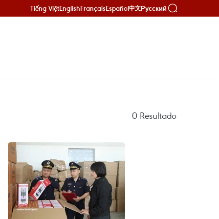
Tiếng Việt
English
Français
Español
Русский
中文
0
Resultado