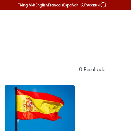
Tiếng Việt
English
Français
Español
Русский
中文
0
Resultado