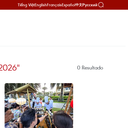
Tiếng Việt
English
Français
Español
Русский
中文
2026"
0
Resultado