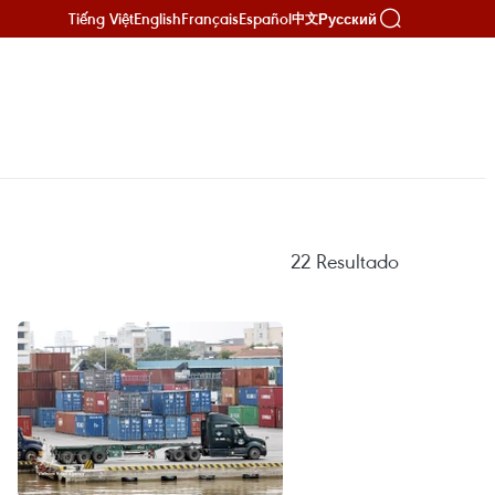
Tiếng Việt
English
Français
Español
Русский
中文
22
Resultado