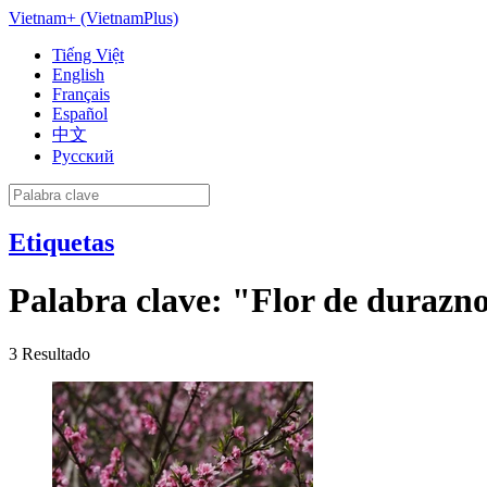
Vietnam+ (VietnamPlus)
Tiếng Việt
English
Français
Español
中文
Русский
Etiquetas
Palabra clave:
"Flor de durazn
3
Resultado