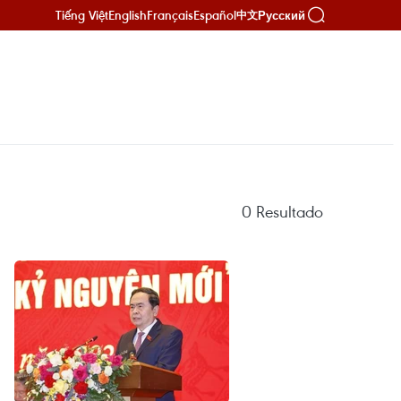
Tiếng Việt
English
Français
Español
Русский
中文
0
Resultado