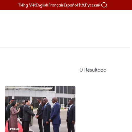
Tiếng Việt
English
Français
Español
Русский
中文
0
Resultado