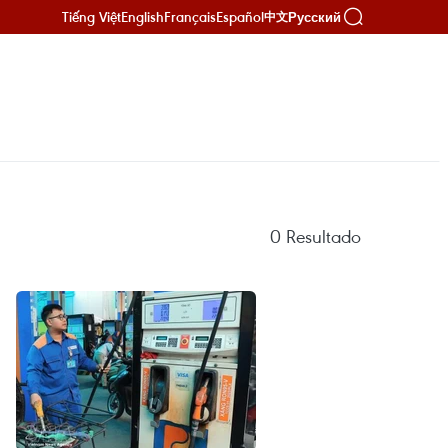
Tiếng Việt
English
Français
Español
Русский
中文
0
Resultado