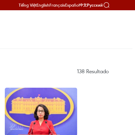
Tiếng Việt
English
Français
Español
Русский
中文
138
Resultado