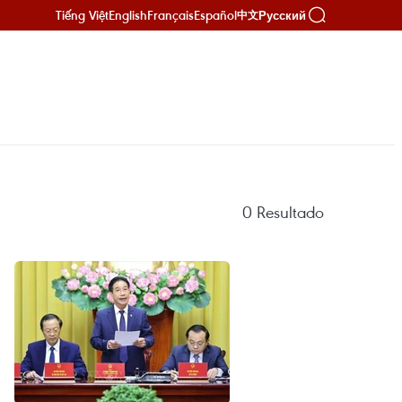
Tiếng Việt
English
Français
Español
Русский
中文
0
Resultado