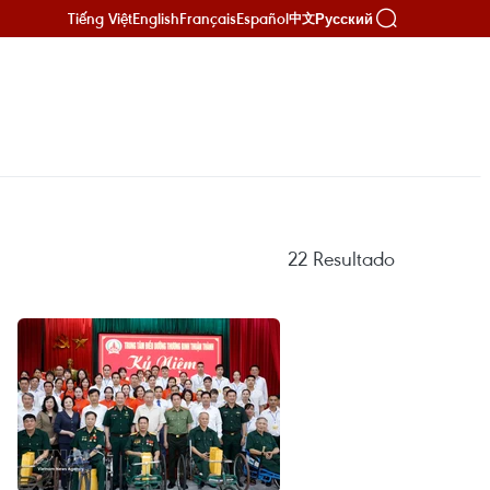
Tiếng Việt
English
Français
Español
Русский
中文
22
Resultado