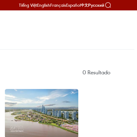
Tiếng Việt
English
Français
Español
Русский
中文
0
Resultado