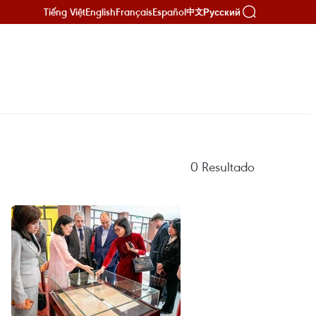
Tiếng Việt
English
Français
Español
Русский
中文
0
Resultado