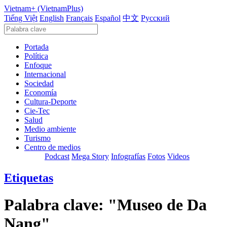
Vietnam+ (VietnamPlus)
Tiếng Việt
English
Français
Español
中文
Русский
Portada
Política
Enfoque
Internacional
Sociedad
Economía
Cultura-Deporte
Cie-Tec
Salud
Medio ambiente
Turismo
Centro de medios
Podcast
Mega Story
Infografías
Fotos
Videos
Etiquetas
Palabra clave:
"Museo de Da
Nang"