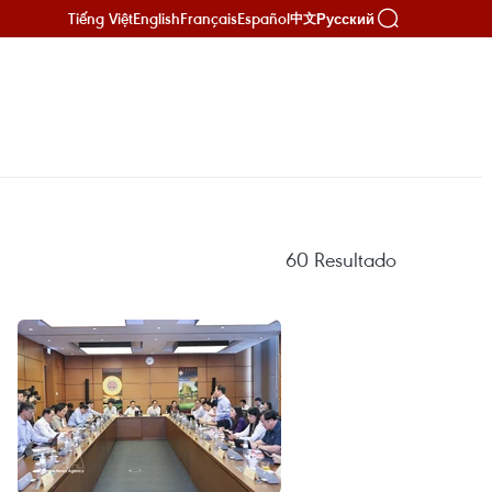
Tiếng Việt
English
Français
Español
Русский
中文
60
Resultado