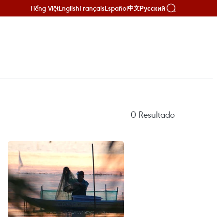
Tiếng Việt
English
Français
Español
Русский
中文
0
Resultado