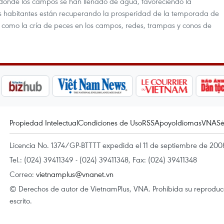
 donde los campos se han llenado de agua, favoreciendo la
 habitantes están recuperando la prosperidad de la temporada de
 como la cría de peces en los campos, redes, trampas y conos de
Propiedad Intelectual
Condiciones de Uso
RSS
Apoyo
Idiomas
VNA
Se
Licencia No. 1374/GP-BTTTT expedida el 11 de septiembre de 2008
Tel.: (024) 39411349 - (024) 39411348, Fax: (024) 39411348
Correo:
vietnamplus@vnanet.vn
© Derechos de autor de VietnamPlus, VNA. Prohibida su reproducci
escrito.