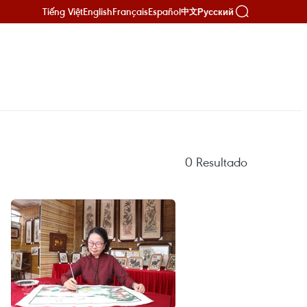
Tiếng Việt
English
Français
Español
Русский
中文
0
Resultado