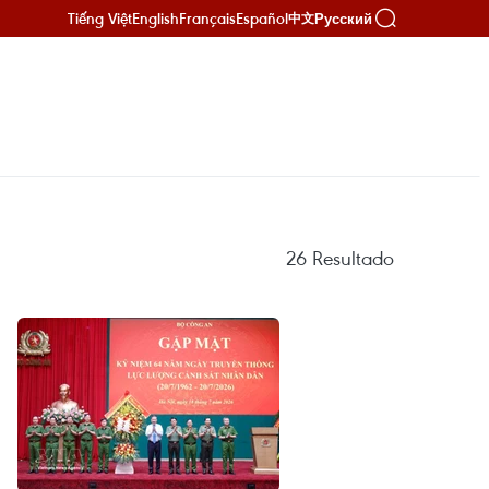
Tiếng Việt
English
Français
Español
Русский
中文
26
Resultado