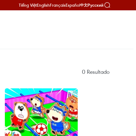
Tiếng Việt
English
Français
Español
Русский
中文
0
Resultado