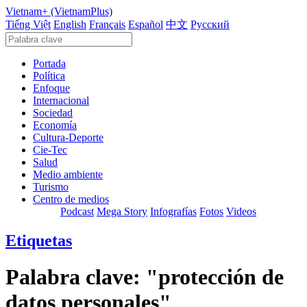
Vietnam+ (VietnamPlus)
Tiếng Việt
English
Français
Español
中文
Русский
Portada
Política
Enfoque
Internacional
Sociedad
Economía
Cultura-Deporte
Cie-Tec
Salud
Medio ambiente
Turismo
Centro de medios
Podcast
Mega Story
Infografías
Fotos
Videos
Etiquetas
Palabra clave:
"protección de
datos personales"