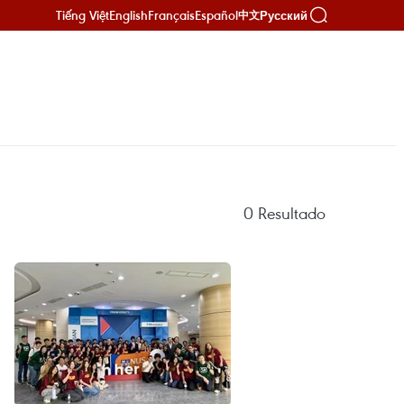
Tiếng Việt
English
Français
Español
Русский
中文
0
Resultado