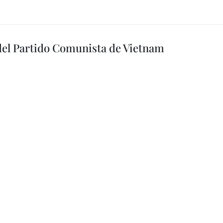
 del Partido Comunista de Vietnam
ignificado estratégico y la importancia excepcional de la relación
ros con el embajador de Hanoi en Vientiane con motivo del 96
o Comunista de Vietnam (3 de febrero) y el Año Nuevo Lunar.
 relación especial
uc Phoc, reafirmó hoy durante su reunión con el secretario general
sidente de Laos, Thongloun Sisoulith, la relación especial e integral