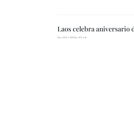
Laos celebra aniversario
04/02/2026 02:43
Altos dirigentes de Laos destacaron el s
bilateral con Vietnam, durante encuent
aniversario de la fundación del Partid
Vietnam y Laos fortalecen
13/11/2025 08:55
El viceprimer ministro de Vietnam, Ho D
del Partido Popular Revolucionario y pre
entre los dos países.