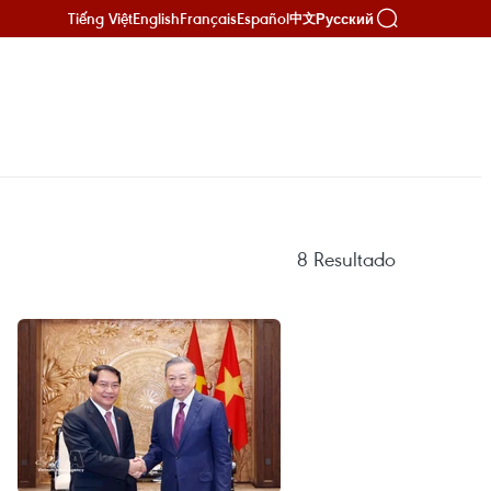
Tiếng Việt
English
Français
Español
Русский
中文
8
Resultado