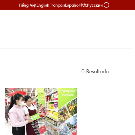
Tiếng Việt
English
Français
Español
Русский
中文
0
Resultado