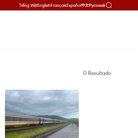
Tiếng Việt
English
Français
Español
Русский
中文
0
Resultado