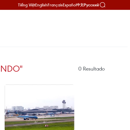
Tiếng Việt
English
Français
Español
Русский
中文
UNDO"
0
Resultado