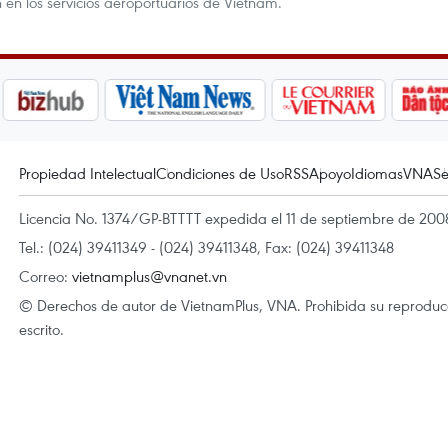
 en los servicios aeroportuarios de Vietnam.
Propiedad Intelectual
Condiciones de Uso
RSS
Apoyo
Idiomas
VNA
Se
Licencia No. 1374/GP-BTTTT expedida el 11 de septiembre de 2008
Tel.: (024) 39411349 - (024) 39411348, Fax: (024) 39411348
Correo:
vietnamplus@vnanet.vn
© Derechos de autor de VietnamPlus, VNA. Prohibida su reproducci
escrito.