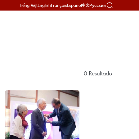
Tiếng Việt
English
Français
Español
Русский
中文
0
Resultado