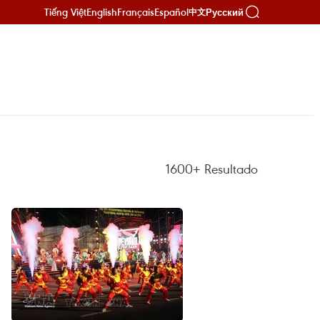
Tiếng Việt
English
Français
Español
Русский
中文
1600+
Resultado