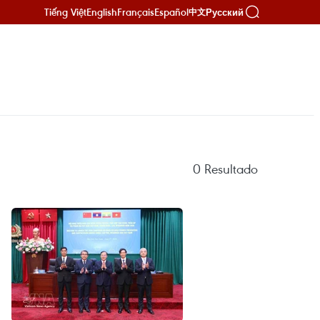
Tiếng Việt
English
Français
Español
Русский
中文
0
Resultado