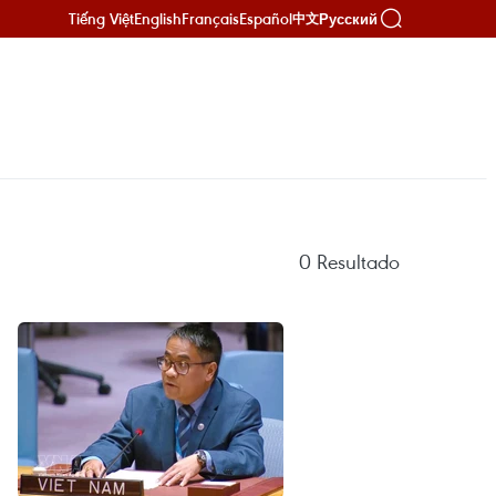
Tiếng Việt
English
Français
Español
Русский
中文
0
Resultado