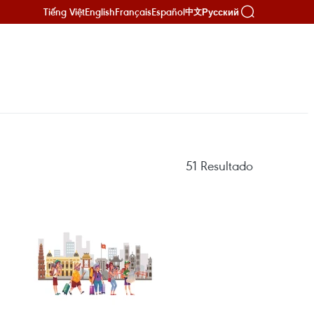
Tiếng Việt
English
Français
Español
Русский
中文
51
Resultado