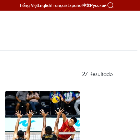
Tiếng Việt
English
Français
Español
Русский
中文
27
Resultado