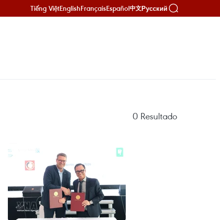
Tiếng Việt
English
Français
Español
Русский
中文
0
Resultado