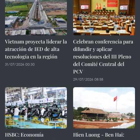
Vietnam proyecta liderar la
Celebran conferencia para
atracción de IED de alta
difundir y aplicar
tecnología en la región
resoluciones del III Pleno
del Comité Central del
31/07/2026 00:30
PCV
29/07/2026 08:58
HSBC: Economía
Hien Luong - Ben Hai: