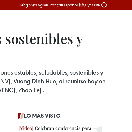
Tiếng Việt
English
Français
Español
Русский
中文
 sostenibles y
ones estables, saludables, sostenibles y
ANV), Vuong Dinh Hue, al reunirse hoy en
APNC), Zhao Leji.
LO MÁS VISTO
Celebran conferencia para