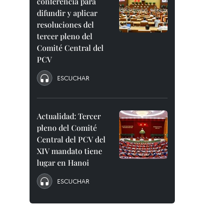
conferencia para
difundir y aplicar
resoluciones del
tercer pleno del
Comité Central del
PCV
ESCUCHAR
Actualidad: Tercer
pleno del Comité
Central del PCV del
XIV mandato tiene
lugar en Hanoi
ESCUCHAR