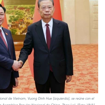
onal de Vietnam, Vuong Dinh Hue (izquierda), se reúne con el
la Asamblea Popular Nacional de China, Zhao Leji. (Foto: VNA)