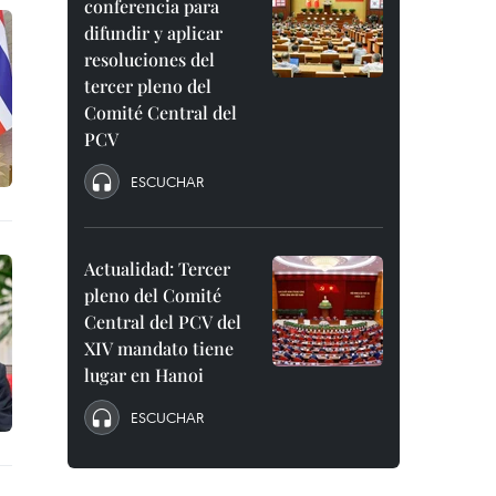
conferencia para
difundir y aplicar
resoluciones del
tercer pleno del
Comité Central del
PCV
ESCUCHAR
Actualidad: Tercer
pleno del Comité
Central del PCV del
XIV mandato tiene
lugar en Hanoi
ESCUCHAR