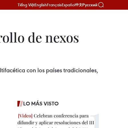
Tiếng Việt
English
Français
Español
Русский
中文
ollo de nexos
ifacética con los países tradicionales,
LO MÁS VISTO
Celebran conferencia para
difundir y aplicar resoluciones del III