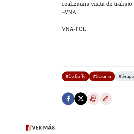
realizauna visita de trabajo
–VNA
VNA-POL
#Do Ba Ty
#Ucrania
#Grupo 
VER MÁS