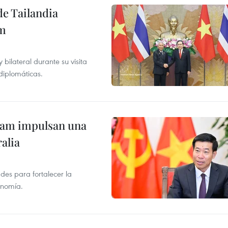
de Tailandia
am
ilateral durante su visita
 diplomáticas.
tnam impulsan una
alia
des para fortalecer la
onomía.