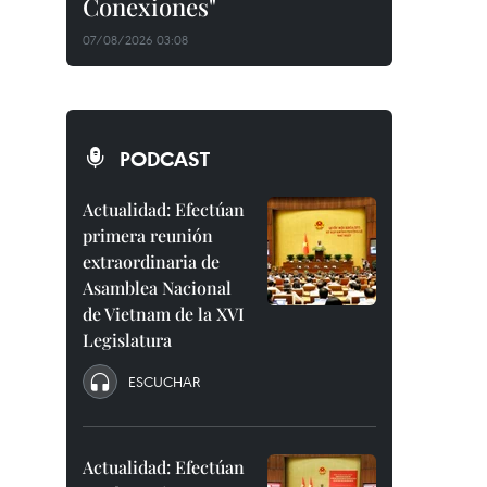
Conexiones"
07/08/2026 03:08
PODCAST
Actualidad: Efectúan
primera reunión
extraordinaria de
Asamblea Nacional
de Vietnam de la XVI
Legislatura
ESCUCHAR
Actualidad: Efectúan