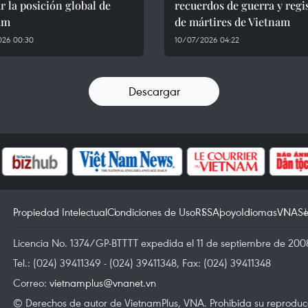
r la posición global de
recuerdos de guerra y regi
am
de mártires de Vietnam
026 00:30
10/07/2026 04:22
Descargar
Propiedad Intelectual
Condiciones de Uso
RSS
Apoyo
Idiomas
VNA
Se
Licencia No. 1374/GP-BTTTT expedida el 11 de septiembre de 2008
Tel.: (024) 39411349 - (024) 39411348, Fax: (024) 39411348
Correo:
vietnamplus@vnanet.vn
© Derechos de autor de VietnamPlus, VNA. Prohibida su reproducci