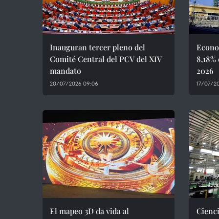
Inauguran tercer pleno del
Econo
Comité Central del PCV del XIV
8,18% 
mandato
2026
20/07/2026 09:06
17/07/20
El mapeo 3D da vida al
Cienci