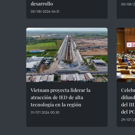
desarrollo
05/08/2
05/08/2026 04:31
Vietnam proyecta liderar la
Celeb
atracción de IED de alta
difund
tecnología en la región
del II
del P
31/07/2026 00:30
29/07/2