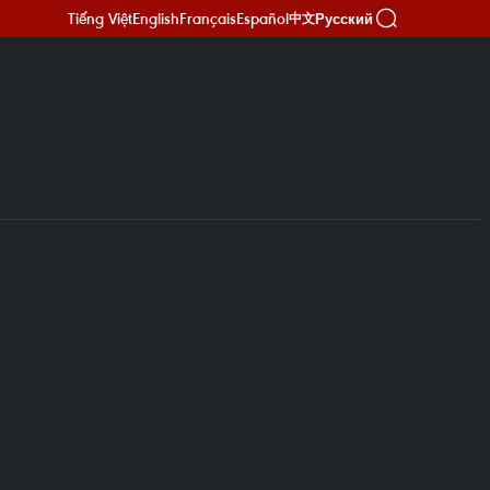
Tiếng Việt
English
Français
Español
Русский
中文