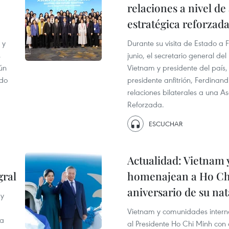
relaciones a nivel de
estratégica reforzad
 y
Durante su visita de Estado a F
s
junio, el secretario general de
ún
Vietnam y presidente del país,
ado
presidente anfitrión, Ferdinand
relaciones bilaterales a una As
Reforzada.
ESCUCHAR
Actualidad: Vietnam
gral
homenajean a Ho Chi
aniversario de su nat
 y
Vietnam y comunidades intern
la
al Presidente Ho Chi Minh con