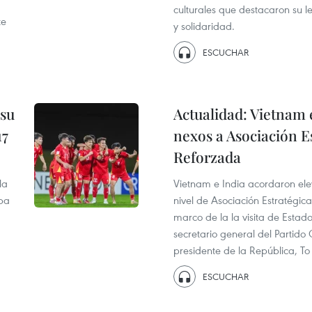
culturales que destacaron su 
te
y solidaridad.
ESCUCHAR
 su
Actualidad: Vietnam 
17
nexos a Asociación Es
Reforzada
la
Vietnam e India acordaron eleva
opa
nivel de Asociación Estratégica
marco de la la visita de Estado
secretario general del Partid
presidente de la República, T
ESCUCHAR