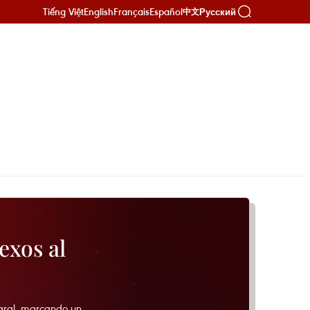
Tiếng Việt
English
Français
Español
Русский
中文
exos al
egral, marcando un