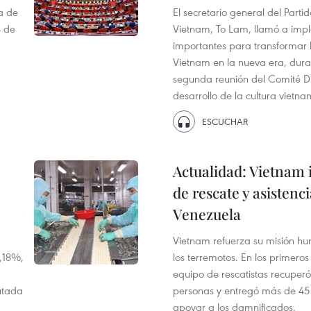
a de
El secretario general del Part
4 de
Vietnam, To Lam, llamó a impl
importantes para transformar la
Vietnam en la nueva era, duran
segunda reunión del Comité Di
desarrollo de la cultura vietna
ESCUCHAR
Actualidad: Vietnam i
de rescate y asistenc
Venezuela
Vietnam refuerza su misión hu
,18%,
los terremotos. En los primeros
equipo de rescatistas recuperó
cutada
personas y entregó más de 45
apoyar a los damnificados.