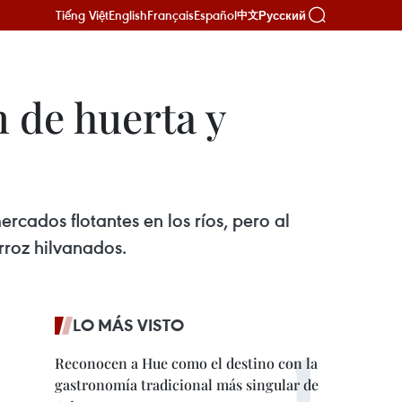
Tiếng Việt
English
Français
Español
Русский
中文
n de huerta y
rcados flotantes en los ríos, pero al
arroz hilvanados.
LO MÁS VISTO
Reconocen a Hue como el destino con la
gastronomía tradicional más singular de