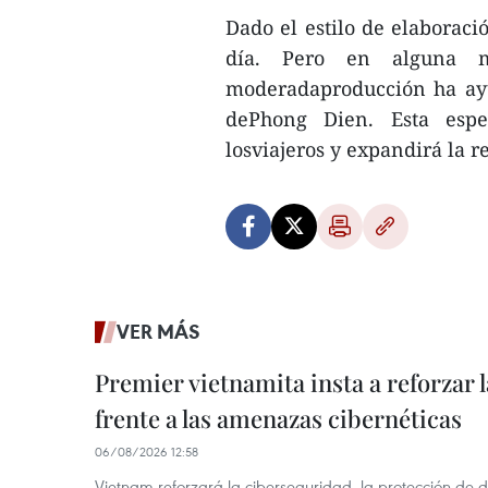
Dado el estilo de elaborac
día. Pero en alguna 
moderadaproducción ha ayu
dePhong Dien. Esta espe
losviajeros y expandirá la r
VER MÁS
Premier vietnamita insta a reforzar 
frente a las amenazas cibernéticas
06/08/2026 12:58
Vietnam reforzará la ciberseguridad, la protección de d