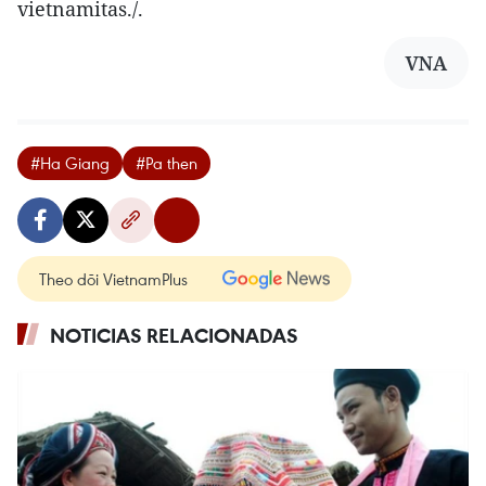
vietnamitas./.
VNA
#Ha Giang
#Pa then
Theo dõi VietnamPlus
NOTICIAS RELACIONADAS