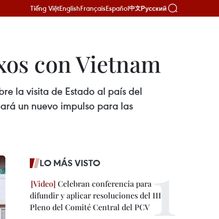
Tiếng Việt
English
Français
Español
Русский
中文
xos con Vietnam
 la visita de Estado al país del
eará un nuevo impulso para las
LO MÁS VISTO
Celebran conferencia para
difundir y aplicar resoluciones del III
Pleno del Comité Central del PCV