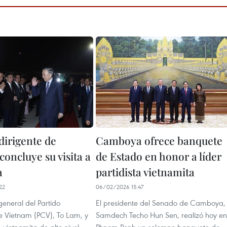
irigente de
Camboya ofrece banquete
oncluye su visita a
de Estado en honor a líder
a
partidista vietnamita
22
06/02/2026 15:47
 general del Partido
El presidente del Senado de Camboya,
 Vietnam (PCV), To Lam, y
Samdech Techo Hun Sen, realizó hoy en